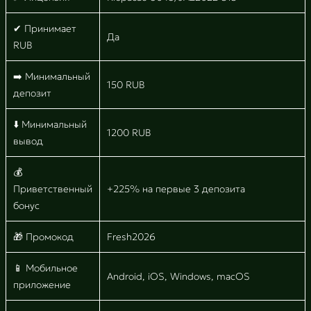
✔ Принимает
Да
RUB
➡️ Минимальный
150 RUB
депозит
⬇️ Минимальный
1200 RUB
вывод
💰
Приветственный
+225% на первые 3 депозита
бонус
🎁 Промокод
Fresh2026
📱 Мобильное
Android, iOS, Windows, macOS
приложение