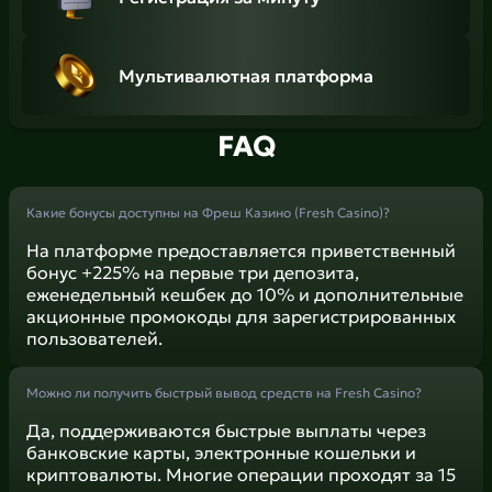
Мультивалютная платформа
FAQ
Какие бонусы доступны на Фреш Казино (Fresh Casino)?
На платформе предоставляется приветственный
бонус +225% на первые три депозита,
еженедельный кешбек до 10% и дополнительные
акционные промокоды для зарегистрированных
пользователей.
Можно ли получить быстрый вывод средств на Fresh Casino?
Да, поддерживаются быстрые выплаты через
банковские карты, электронные кошельки и
криптовалюты. Многие операции проходят за 15